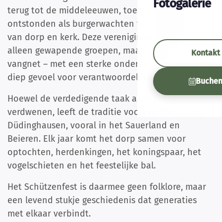
Fotogalerie
terug tot de middeleeuwen, toen schutterijen
ontstonden als burgerwachten ter bescherming
van dorp en kerk. Deze verenigingen waren niet
alleen gewapende groepen, maar ook een sociaal
Kontakt
vangnet – met een sterke onderlinge band en een
diep gevoel voor verantwoordelijkheid.
Buche
Hoewel de verdedigende taak allang is
verdwenen, leeft de traditie voort in dorpen als
Düdinghausen, vooral in het Sauerland en
Beieren. Elk jaar komt het dorp samen voor
optochten, herdenkingen, het koningspaar, het
vogelschieten en het feestelijke bal.
Het Schützenfest is daarmee geen folklore, maar
een levend stukje geschiedenis dat generaties
met elkaar verbindt.