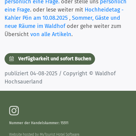
persönlich eine Frage.
oder stelle uns
persönlich
eine Frage
. oder lese weiter mit
Hochheidetag -
Kahler Pön am 10.08.2025
,
Sommer, Gäste und
neue Räume im Waldhof
oder gehe weiter zum
Übersicht
von alle Artikeln
.
Verfügbarkeit und sofort Buchen
publiziert 04-08-2025 / Copyright © Waldhof
Hochsauerland
Nummer der Handelskammer: 15511
Website hosted by
MyTourist Hotel Software.