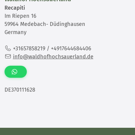
Recapiti
Im Riepen 16
59964 Medebach- Düdinghausen
Germany
+31657858219 / +4917644684406
info@waldhofhochsauerland.de
DE370111628