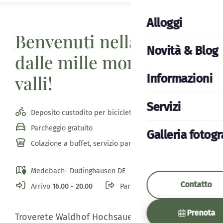
Alloggi
Benvenuti nella terra
Novità & Blog
dalle mille montagne e
valli!
Informazioni
Servizi
Deposito custodito per biciclette e moto
Parcheggio gratuito
Galleria fotogr
Colazione a buffet, servizio panini e Waldbowls
Medebach- Düdinghausen DE
Contatto
Arrivo
16.00 - 20.00
Partenza
10.30
Prenota
Troverete Waldhof Hochsauerland nel