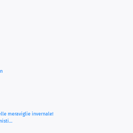
en
lle meraviglie invernale!
sti...