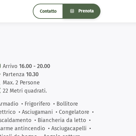
Prenota
Contatto
Arrivo
16.00 - 20.00
Partenza
10.30
Max. 2 Persone
22 Metri quadrati.
Armadio
• Frigorifero
• Bollitore
ettrico
• Asciugamani
• Congelatore
•
scaldamento
• Biancheria da letto
•
larme antincendio
• Asciugacapelli
•