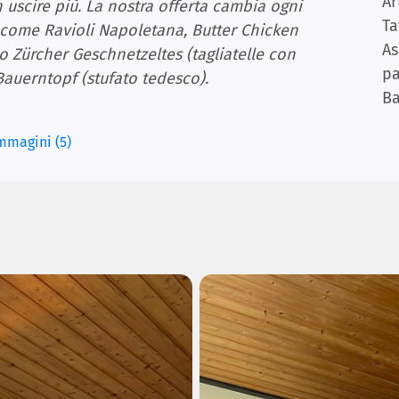
Ar
 uscire più. La nostra offerta cambia ogni
Ta
i come Ravioli Napoletana, Butter Chicken
As
lo Zürcher Geschnetzeltes (tagliatelle con
p
 Bauerntopf (stufato tedesco).
Ba
mmagini (5)