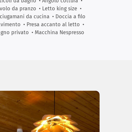
ticoli da bagno
• Angolo cottura
•
volo da pranzo
• Letto king size
•
ciugamani da cucina
• Doccia a filo
avimento
• Presa accanto al letto
•
gno privato
• Macchina Nespresso