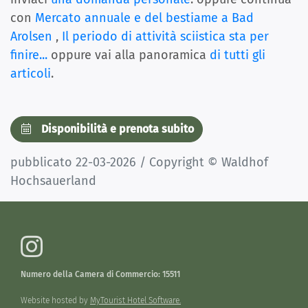
con
Mercato annuale e del bestiame a Bad
Arolsen
,
Il periodo di attività sciistica sta per
finire...
oppure vai alla panoramica
di tutti gli
articoli
.
Disponibilità e prenota subito
pubblicato 22-03-2026 / Copyright © Waldhof
Hochsauerland
Numero della Camera di Commercio: 15511
Website hosted by
MyTourist Hotel Software.