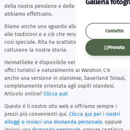
Galleria fotogr
della nostra pensione e delle ristrutturazioni che
abbiamo effettuato.
Diamo anche uno sguardo alla vita nel Sauerland,
Contatto
alle tradizioni e a ciò che rende questa regione
così speciale. Rita ha scattato bellissime foto che
Prenota
catturano la nostra storia.
Heimatliebe è disponibile nei supermercati, negli
uffici turistici e naturalmente al Waldhof. C'è
anche una versione in olandese, Sauerland Totaal,
completamente orientata agli ospiti olandesi.
Articolo online?
Clicca qui!
Questo è il nostro sito web e offriamo sempre i
prezzi più convenienti qui.
Clicca qui per i nostri
alloggi o inviaci una domanda personale.
oppure
inviaci
una domanda personale
. oppure continua