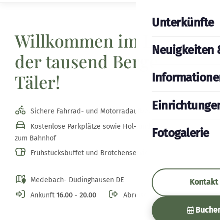
Unterkünfte
Willkommen im Land
Neuigkeiten 
der tausend Berge und
Täler!
Informatione
Einrichtunge
Sichere Fahrrad- und Motorradaufbewahrung
Kostenlose Parkplätze sowie Hol- und Bringservice
Fotogalerie
zum Bahnhof
Frühstücksbuffet und Brötchenservice
Medebach- Düdinghausen DE
Kontakt
Ankunft
16.00 - 20.00
Abreise
10.30
Buche