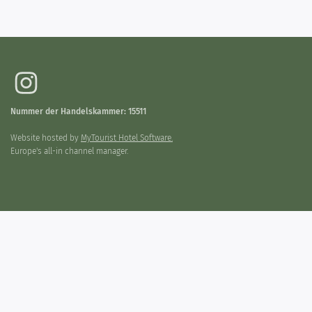
Nummer der Handelskammer: 15511
Website hosted by
MyTourist Hotel Software.
Europe's all-in channel manager.