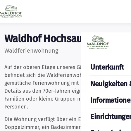
Waldhof Hochsauerland
Waldferienwohnung
Unterkunft
Auf der oberen Etage unseres Gästehauses
befindet sich die Waldferienwohnung. Diese
Neuigkeiten 
gemütliche Ferienwohnung mit charakteristischen
Details aus den 70er-Jahren eignet sich ideal für
Familien oder kleine Gruppen mit bis zu fünf
Informatione
Personen.
Einrichtunge
Die Wohnung verfügt über ein Einzelzimmer, ein
Doppelzimmer, ein Badezimmer sowie ein Studio