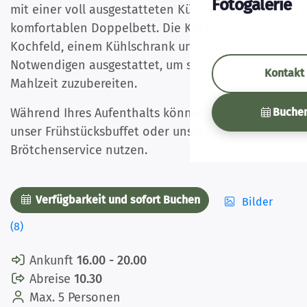
Fotogalerie
mit einer voll ausgestatteten Küche und einem
komfortablen Doppelbett. Die Küche ist mit einem
Kochfeld, einem Kühlschrank und allem
Notwendigen ausgestattet, um sich selbst eine
Kontakt
Mahlzeit zuzubereiten.
Buche
Während Ihres Aufenthalts können Sie gerne
unser Frühstücksbuffet oder unseren
Brötchenservice nutzen.
Verfügbarkeit und sofort Buchen
Bilder
(8)
Ankunft
16.00 - 20.00
Abreise
10.30
Max. 5 Personen