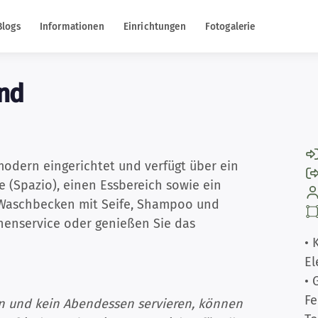
Blogs
Informationen
Einrichtungen
Fotogalerie
nd
modern eingerichtet und verfügt über ein
 (Spazio), einen Essbereich sowie ein
Waschbecken mit Seife, Shampoo und
henservice oder genießen Sie das
• 
El
• 
Fe
en und kein Abendessen servieren, können