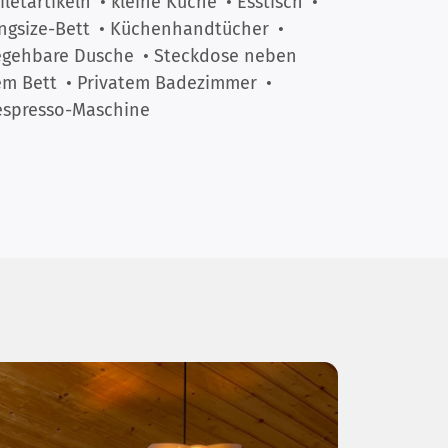
iletartikeln
• kleine Küche
• Esstisch
•
ngsize-Bett
• Küchenhandtücher
•
egehbare Dusche
• Steckdose neben
m Bett
• Privatem Badezimmer
•
spresso-Maschine