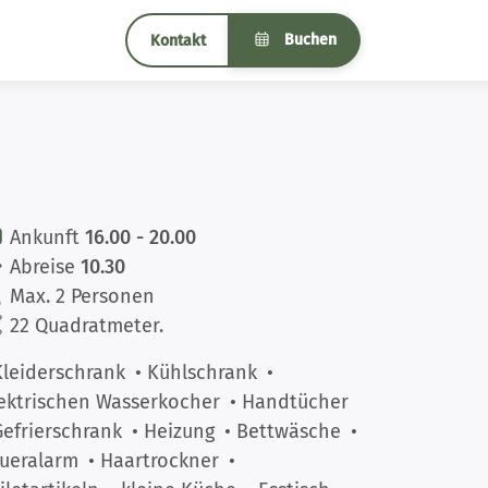
Buchen
Kontakt
Ankunft
16.00 - 20.00
Abreise
10.30
Max. 2 Personen
22 Quadratmeter.
Kleiderschrank
• Kühlschrank
•
ektrischen Wasserkocher
• Handtücher
Gefrierschrank
• Heizung
• Bettwäsche
•
ueralarm
• Haartrockner
•