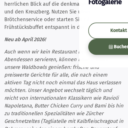
Fotogalerie
herrlichen Blick auf die denkmalgeschützte Kirche
und den Kreuzberg. Nutzen Sie unseren
Brötchenservice oder starten Sie mit unserem
Frühstücksbuffet entspannt in den Tag.
Kontakt
Neu ab April 2026!
Buche
Auch wenn wir kein Restaurant betreiben und kein
Abendessen servieren, können unsere Gäste
unsere Waldbowls genießen: frische und
preiswerte Gerichte für alle, die nach einem
aktiven Tag nicht noch einmal das Haus verlassen
möchten. Unser Angebot wechselt täglich und
reicht von internationalen Klassikern wie Ravioli
Napoletana, Butter Chicken Curry und Bami bis hin
zu traditionellen Spezialitäten wie Zürcher
Geschnetzeltes (Tagliatelle mit Kalbfleischragout in