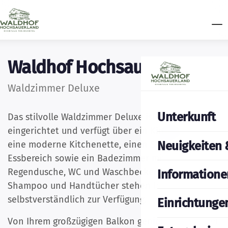
Waldhof Hochsauerland
Waldzimmer Deluxe
Unterkunft
Das stilvolle Waldzimmer Deluxe ist modern
eingerichtet und verfügt über ein Kingsize-Bett,
Neuigkeiten 
eine moderne Kitchenette, einen Smart-TV, einen
Essbereich sowie ein Badezimmer mit
Regendusche, WC und Waschbecken. Seife,
Informatione
Shampoo und Handtücher stehen Ihnen
selbstverständlich zur Verfügung.
Einrichtunge
Von Ihrem großzügigen Balkon genießen Sie einen