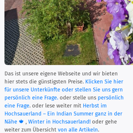
Das ist unsere eigene Webseite und wir bieten
hier stets die günstigsten Preise.
Klicken Sie hier
für unsere Unterkünfte oder stellen Sie uns gern
persönlich eine Frage.
oder stelle uns
persönlich
eine Frage
. oder lese weiter mit
Herbst im
Hochsauerland – Ein Indian Summer ganz in der
Nähe 🍁
,
Winter in Hochsauerland!
oder gehe
weiter zum Übersicht
von alle Artikeln
.