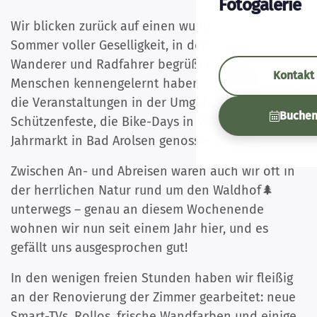
Fotogalerie
Wir blicken zurück auf einen wunderschönen
Sommer voller Geselligkeit, in dem wir viele
Wanderer und Radfahrer begrüßen durften, neue
Kontakt
Menschen kennengelernt haben und selbst auch
die Veranstaltungen in der Umgebung wie die
Buche
Schützenfeste, die Bike-Days in Willingen und den
Jahrmarkt in Bad Arolsen genossen haben.
Zwischen An- und Abreisen waren auch wir oft in
der herrlichen Natur rund um den Waldhof🌲
unterwegs – genau an diesem Wochenende
wohnen wir nun seit einem Jahr hier, und es
gefällt uns ausgesprochen gut!
In den wenigen freien Stunden haben wir fleißig
an der Renovierung der Zimmer gearbeitet: neue
Smart-TVs, Rollos, frische Wandfarben und einige