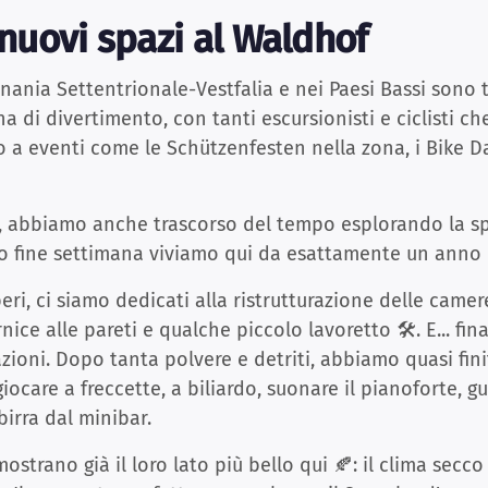
 nuovi spazi al Waldhof
nania Settentrionale-Vestfalia e nei Paesi Bassi sono
a di divertimento, con tanti escursionisti e ciclisti c
a eventi come le Schützenfesten nella zona, i Bike Day
a, abbiamo anche trascorso del tempo esplorando la s
to fine settimana viviamo qui da esattamente un anno 
eri, ci siamo dedicati alla ristrutturazione delle came
ice alle pareti e qualche piccolo lavoretto 🛠️. E... f
azioni. Dopo tanta polvere e detriti, abbiamo quasi fin
ocare a freccette, a biliardo, suonare il pianoforte, g
irra dal minibar.
ostrano già il loro lato più bello qui 🍂: il clima secco