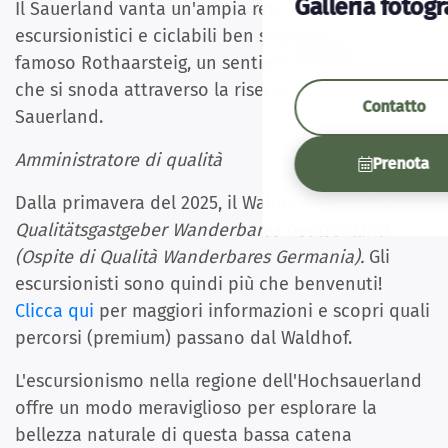
Galleria fotogr
Il Sauerland vanta un'ampia rete di sentieri
escursionistici e ciclabili ben segnalati, tra cui il
famoso Rothaarsteig, un sentiero escursionistico
che si snoda attraverso la riserva naturale del
Contatto
Sauerland.
Amministratore di qualità
Prenota
Dalla primavera del 2025, il Waldhof è certificato
Qualitätsgastgeber Wanderbares Deutschland
(Ospite di Qualità Wanderbares Germania).
Gli
escursionisti sono quindi più che benvenuti!
Clicca qui
per maggiori informazioni e scopri quali
percorsi (premium) passano dal Waldhof.
L'escursionismo nella regione dell'Hochsauerland
offre un modo meraviglioso per esplorare la
bellezza naturale di questa bassa catena