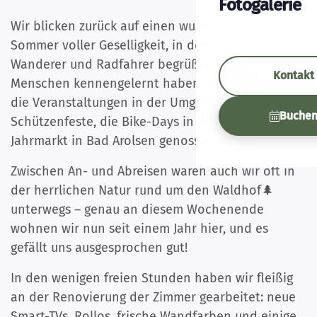
Fotogalerie
Wir blicken zurück auf einen wunderschönen
Sommer voller Geselligkeit, in dem wir viele
Wanderer und Radfahrer begrüßen durften, neue
Kontakt
Menschen kennengelernt haben und selbst auch
die Veranstaltungen in der Umgebung wie die
Buche
Schützenfeste, die Bike-Days in Willingen und den
Jahrmarkt in Bad Arolsen genossen haben.
Zwischen An- und Abreisen waren auch wir oft in
der herrlichen Natur rund um den Waldhof🌲
unterwegs – genau an diesem Wochenende
wohnen wir nun seit einem Jahr hier, und es
gefällt uns ausgesprochen gut!
In den wenigen freien Stunden haben wir fleißig
an der Renovierung der Zimmer gearbeitet: neue
Smart-TVs, Rollos, frische Wandfarben und einige