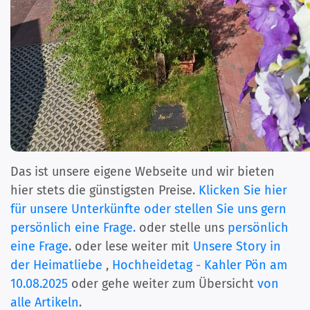
Das ist unsere eigene Webseite und wir bieten
hier stets die günstigsten Preise.
Klicken Sie hier
für unsere Unterkünfte oder stellen Sie uns gern
persönlich eine Frage.
oder stelle uns
persönlich
eine Frage
. oder lese weiter mit
Unsere Story in
der Heimatliebe
,
Hochheidetag - Kahler Pön am
10.08.2025
oder gehe weiter zum Übersicht
von
alle Artikeln
.