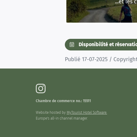
...et les 
Disponibilité et réservat
Publié 17-07-2025 / Copyrig
Chambre de commerce no.: 15511
Website hosted by
MyTourist Hotel Software.
Europe's all-in channel manager.