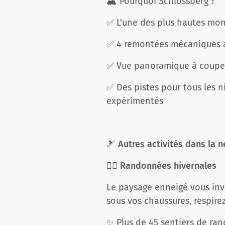
🏔️ Pourquoi Schlossberg ?
✅ L'une des plus hautes mon
✅ 4 remontées mécaniques a
✅ Vue panoramique à couper
✅ Des pistes pour tous les n
expérimentés
🎿
Autres activités dans la n
🚶‍♂️ Randonnées hivernales
Le paysage enneigé vous inv
sous vos chaussures, respirez l
✨ Plus de 45 sentiers de ra