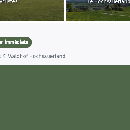
cyclistes
Le Hochsauerland 
ion immédiate
ht © Waldhof Hochsauerland