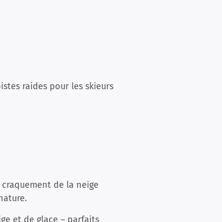
stes raides pour les skieurs
e craquement de la neige
 nature.
e et de glace – parfaits