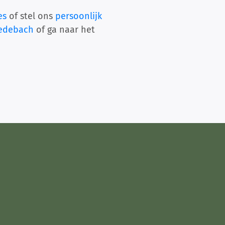
es
of stel ons
persoonlijk
Medebach
of ga naar het