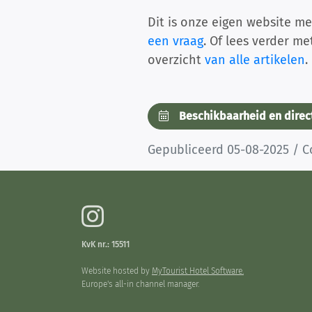
Dit is onze eigen website me
een vraag
. Of lees verder m
overzicht
van alle artikelen
.
Beschikbaarheid en direc
Gepubliceerd 05-08-2025 / 
KvK nr.: 15511
Website hosted by
MyTourist Hotel Software.
Europe's all-in channel manager.