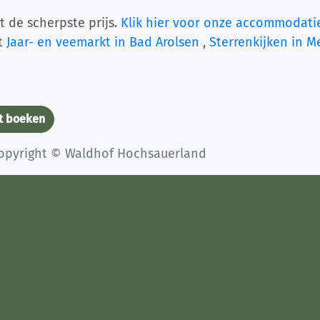
t de scherpste prijs.
Klik hier voor onze accommodati
et
Jaar- en veemarkt in Bad Arolsen
,
Sterrenkijken in 
t boeken
Copyright © Waldhof Hochsauerland