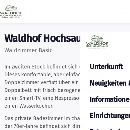
Waldhof Hochsauerland
Waldzimmer Basic
Unterkunft
Im zweiten Stock befindet sich das
Pilgerzimmer
.
Dieses komfortable, aber einfach eingerichtete
Neuigkeiten 
Doppelzimmer verfügt über ein bequemes
Doppelbett mit frisch bezogener Bettwäsche,
einen Smart-TV, eine Nespresso-Maschine und
Informatione
einen Wasserkocher.
Einrichtunge
Das private Badezimmer im charakteristischen Stil
der 70er-Jahre befindet sich direkt neben dem